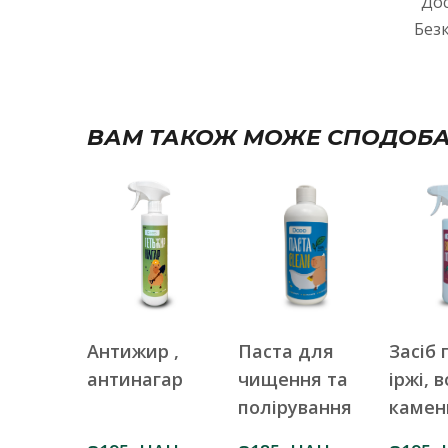
До
Безк
ВАМ ТАКОЖ МОЖЕ СПОДОБ
Антижир ,
Паста для
Засіб 
антинагар
чищення та
іржі, 
полірування
каме