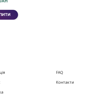
 UAH
ПИТИ
ція
FAQ
с
Контакти
ка