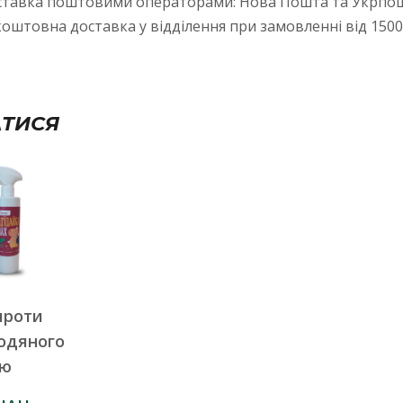
ставка поштовими операторами: Нова Пошта та Укрпош
оштовна доставка у відділення при замовленні від 1500
АТИСЯ
проти
водяного
ню