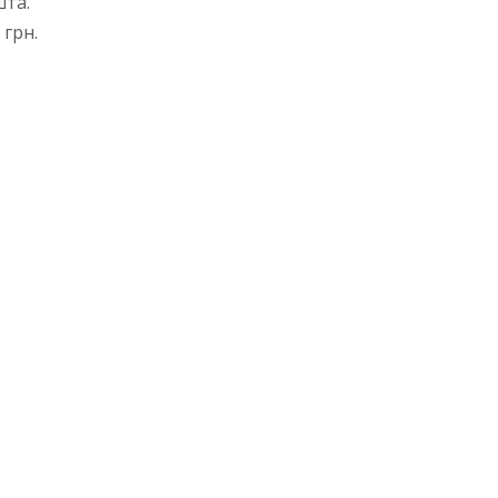
та.
 грн.