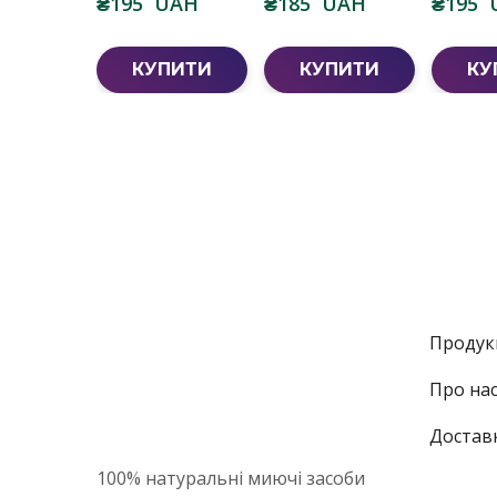
₴195  UAH
₴185  UAH
₴195 
КУПИТИ
КУПИТИ
КУ
Продук
Про на
Достав
100% натуральні миючі засоби