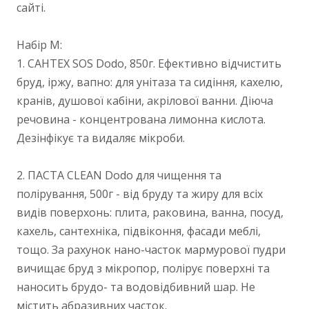
сайті.
Набір М:
1. САНТЕХ SOS Dodo, 850г. Ефективно відчистить
бруд, іржу, вапно: для унітаза та сидіння, кахелю,
кранів, душової кабіни, акрілової ванни. Діюча
речовина - концентрована лимонна кислота.
Дезінфікує та видаляє мікроби.
2. ПАСТА CLEAN Dodo для чищення та
полірування, 500г - від бруду та жиру для всіх
видів поверхонь: плита, раковина, ванна, посуд,
кахель, сантехніка, підвіконня, фасади меблі,
тощо. За рахунок нано-часток мармурової пудри
вичищає бруд з мікропор, полірує поверхні та
наносить брудо- та водовідбивний шар. Не
містить абразивних часток.