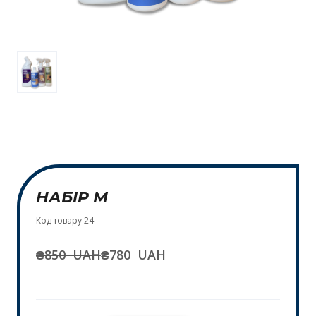
НАБІР М
Код товару 24
₴850  UAH
₴780  UAH