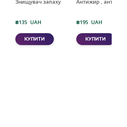
Знищувач запаху
Антижир , антинаг
₴135  UAH
₴195  UAH
КУПИТИ
КУПИТИ