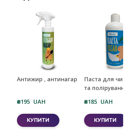
Антижир , антинагар
Паста для чищенн
та полірування
₴195  UAH
₴185  UAH
КУПИТИ
КУПИТИ