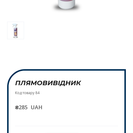
ПЛЯМОВИВІДНИК
Код товару 84
₴285  UAH