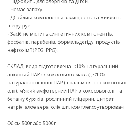
- Підходить для алергіків та дітей.
- Немає запаху.
- Дбайливі компоненти захищають та живлять
шкіру рук.
- Засіб не містить синтетичних компонентів,
фосфатів, парабенів, формальдегіду, продуктів
нафтохімії (PEG, PPG).
СКЛАД: вода підготовлена, <10% натуральний
аніонний ПАР (з кокосового масла), <10%
натуральні неіонні ПАР (з пальмової та кокосової
олії), м'який амфотерний ПАР з кокосової олії та
бетаїну буряків, рослинний гліцерин, цитрат
натрія, алое вера, олія ши, комплексоутворювач.
Обʼєм 500г або 5000г