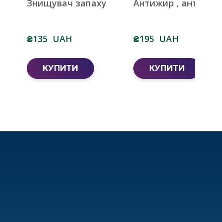
Знищувач запаху
Антижир , антинаг
₴135  UAH
₴195  UAH
КУПИТИ
КУПИТИ